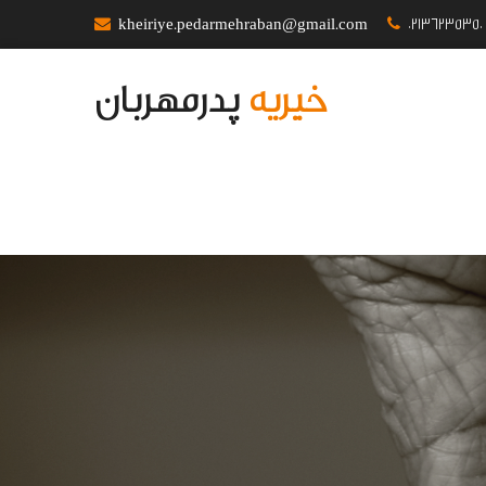
kheiriye.pedarmehraban@gmail.com
02136235350
خیریه
پدرمهربان