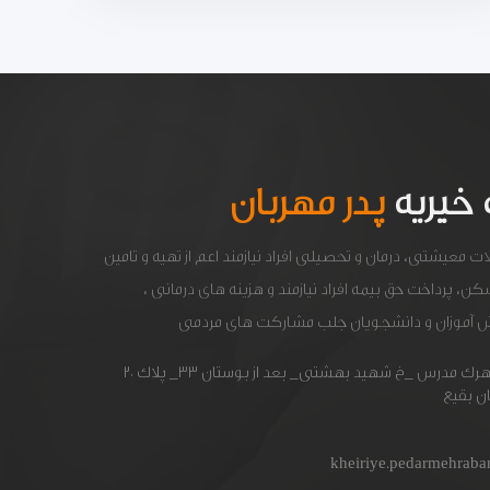
خیریه
پدر مهربان
معیشتی، درمان و تحصیلی افراد نیازمند اعم از تهیه و تامین
، پرداخت حق بیمه افراد نیازمند و هزینه های درمانی ،
ش آموزان و دانشجویان جلب مشارکت های مردمی
جاده ورامین_ شهرک مدرس _خ شهید بهشتی_ بعد از بوستان ۳۳_ پلاک ۲۰
ن بقیع
kheiriye.pedarmehrab