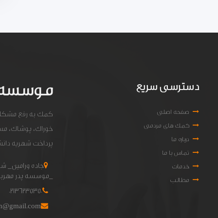
موسسه 
دسترسی سریع
صفحه اصلی
کمک به رفع مشکلات 
کمک های مردمی
خوراک، پوشاک، مسکن
درباره ما
پرداخت شهریه دان
تماس با ما
خدمات
_موسسه پدر مهربا
مطالب
02136235350
an@gmail.com