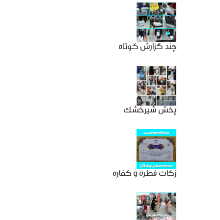
چند گزارش کوتاه
پخش شیرخشک
زکات فطره و کفاره