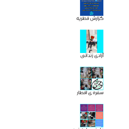
گزارش فطریه
آزادی زندانی
سفره ی افطار