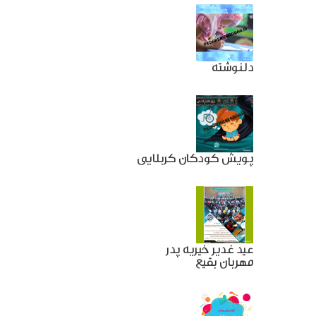
دلنوشته
پویش کودکان کربلایی
عید غدیر خیریه پدر
مهربان بقیع