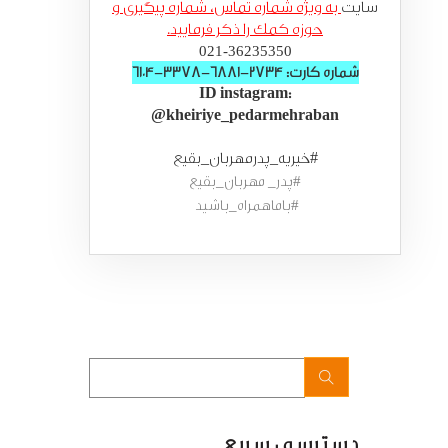
سایت
به ویژه شماره تماس، شماره پیگیری و
حوزه کمک را ذکر فرمایید.
021-36235350
شماره کارت: 2734-6881-3378-6104
ID instagram:
@kheiriye_pedarmehraban
#خیریه_پدرمهربان_بقیع
#پدر_ مهربان_بقیع
#باماهمراه_باشید
دسترسی سریع