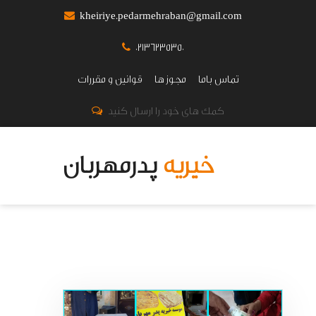
kheiriye.pedarmehraban@gmail.com
02136235350
تماس باما
مجوز ها
قوانین و مقررات
کمک های خود را ارسال کنید
خیریه
پدرمهربان