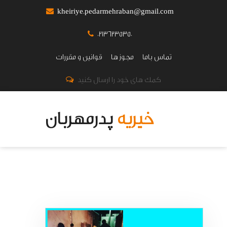
kheiriye.pedarmehraban@gmail.com
02136235350
تماس باما
مجوز ها
قوانین و مقررات
کمک های خود را ارسال کنید
خیریه
پدرمهربان