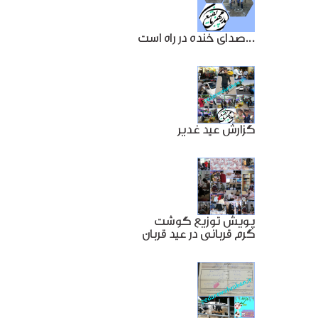
صدای خنده در راه است...
گزارش عید غدیر
پویش توزیع گوشت
گرم قربانی در عید قربان