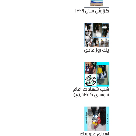
گزارش سال 1399
یک روز عادی
شب شهادت امام
موسی کاظم(ع)
اهدای عروسک