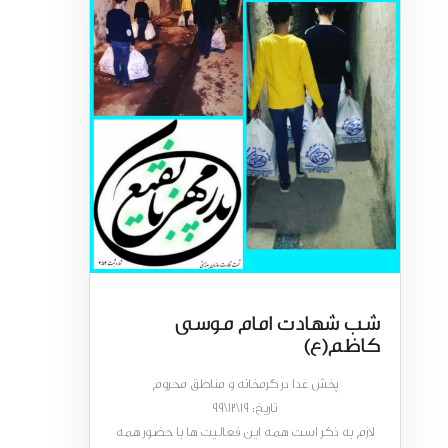
شب شهادت امام موسی
کاظم(ع)
پخش غدا در گرمخانه و مناطق محروم
تاریخ: 19\12\99
لازم به ذکر است همه این فعالیت ها با حضور همه