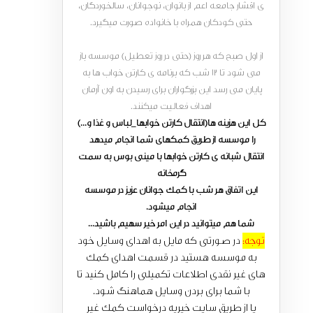
ی اقشار جامعه اعم از بانوان، نوجوانان، سالخوردگان،
حتی کودکان همراه با خانواده صورت میگیرد.
از اول صبح که هر روز (حتی در روز تعطیل) موسسه باز
می شود تا 12 شب که برنامه ی کارتن خواب ها به
پایان می رسد این بزرگواران برای رسیدن به اون آرمان
اهداف فعالیت میکنند.
کل این هزینه ها(انتقال کارتن خوابها_لباس و غذا و...)
را موسسه از طریق کمکهای شما انجام میدهد
انتقال شبانه ی کارتن خوابها با مینی بوس به سمت
گرمخانه
این اتفاق هر شب با کمک جوانان عزیز در موسسه
انجام میشود.
شما هم میتوانید در این امر خیر سهیم باشید...
توجه:
در صورتی که مایل به اهدای وسایل خود
به موسسه هستید در قسمت اهدای کمک
های غیر نقدی اطلاعات تکمیلی را کامل کنید تا
با شما برای بردن وسایل هماهنگ شود.
یا از طریق سایت خیریه درخواست کمک غیر