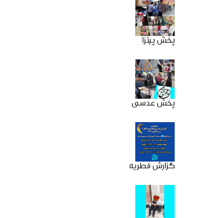
پخش پیتزا
پخش عدسی
گزارش فطریه