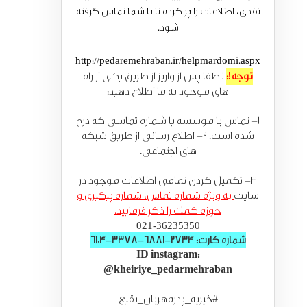
نقدی، اطلاعات را پر کرده تا با شما تماس گرفته
شود.
http://pedaremehraban.ir/helpmardomi.aspx
توجه!:
لطفا پس از واریز از طریق یکی از راه
های موجود به ما اطلاع دهید:
1- تماس با موسسه یا شماره تماسی که درج
شده است. 2- اطلاع رسانی از طریق شبکه
های اجتماعی.
3- تکمیل کردن تمامی اطلاعات موجود در
سایت
به ویژه شماره تماس، شماره پیگیری و
حوزه کمک را ذکر فرمایید.
021-36235350
شماره کارت: 2734-6881-3378-6104
ID instagram:
@kheiriye_pedarmehraban
#خیریه_پدرمهربان_بقیع