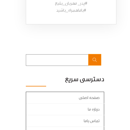
#پدر_ مهربان_بقیع
#باماهمراه_باشید
دسترسی سریع
صفحه اصلی
درباره ما
تماس باما