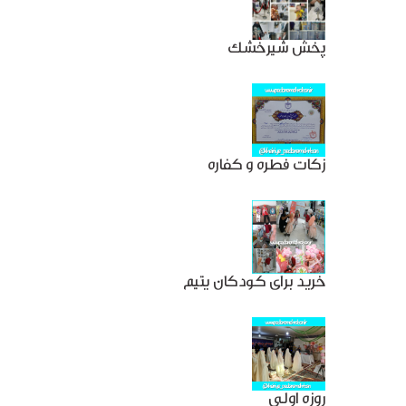
پخش شیرخشک
زکات فطره و کفاره
خرید برای کودکان یتیم
روزه اولی