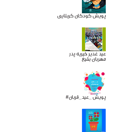
پویش کودکان کربلایی
عید غدیر خیریه پدر
مهربان بقیع
#پویش _عید_قربان