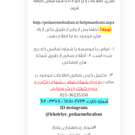
نقدی، اطلاعات را پر کرده تا با شما تماس گرفته
شود.
http://pedaremehraban.ir/helpmardomi.aspx
توجه!:
لطفا پس از واریز از طریق یکی از راه
های موجود به ما اطلاع دهید:
1- تماس با موسسه یا شماره تماسی که درج
شده است. 2- اطلاع رسانی از طریق شبکه
های اجتماعی.
3- تکمیل کردن تمامی اطلاعات موجود در
سایت
به ویژه شماره تماس، شماره پیگیری و
حوزه کمک را ذکر فرمایید.
021-36235350
شماره کارت: 2734-6881-3378-6104
ID instagram:
@kheiriye_pedarmehraban
#خیریه_پدرمهربان_بقیع
#پدر_ مهربان_بقیع