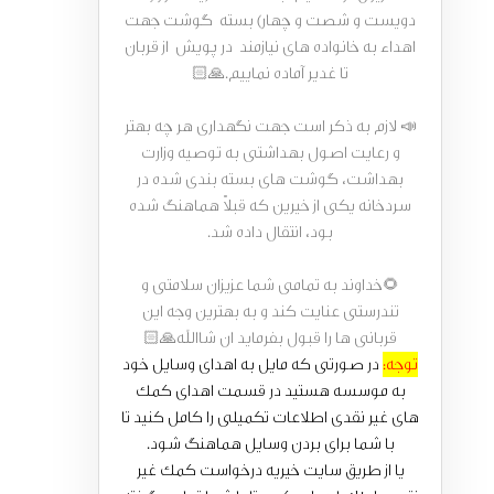
دویست و شصت و چهار) بسته گوشت جهت
اهداء به خانواده های نیازمند در پویش از قربان
تا غدیر آماده نماییم.🙏🏻
📣 لازم به ذکر است جهت نگهداری هر چه بهتر
و رعایت اصول بهداشتی به توصیه وزارت
بهداشت، گوشت های بسته بندی شده در
سردخانه یکی از خیرین که قبلاً هماهنگ شده
بود، انتقال داده شد.
🌻خداوند به تمامی شما عزیزان سلامتی و
تندرستی عنایت کند و به بهترین وجه این
قربانی ها را قبول بفرماید ان شاالله🙏🏻
توجه:
در صورتی که مایل به اهدای وسایل خود
به موسسه هستید در قسمت اهدای کمک
های غیر نقدی اطلاعات تکمیلی را کامل کنید تا
با شما برای بردن وسایل هماهنگ شود.
یا از طریق سایت خیریه درخواست کمک غیر