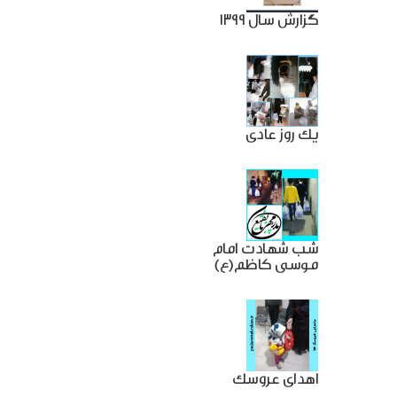
گزارش سال 1399
یک روز عادی
شب شهادت امام
موسی کاظم(ع)
اهدای عروسک