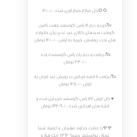
🌻🌻کل مبالغ جمع اوری شده 120/000/000
🐑خریدو ذبح ۵۱ راس گوسفند جهت تامین
گوشت سبدهای کالای عید غدیر برای خانواده
های تحت پوشش خیریه به ارزش 120/000/000 تومان
🐑دریافت و ذبح یک راس گوسفنده زنده
2/400/000 تومان
🐑دریافت 5 لاشه قربانی در پویش عید قربان به
ارزش 12/500/000 تومان
♥ کل ارزش 57 راس گوسفند خریداری شده و
لاشه های اهدایی شده 134/900/000 تومان
🌹🌹با عنایت خداوند مهربان و اعتماد شما
عزیزان توانستیم جمعا ً 1/264 (یک هزار و