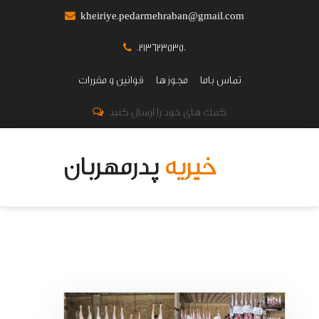
kheiriye.pedarmehraban@gmail.com
02136235350
تماس باما
مجوز ها
قوانین و مقررات
کمک های خود را ارسال کنید
خیریه
پدرمهربان