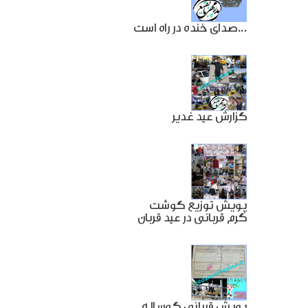
صدای خنده در راه است...
گزارش عید غدیر
پویش توزیع گوشت
گرم قربانی در عید قربان
پویش قربانی گوساله