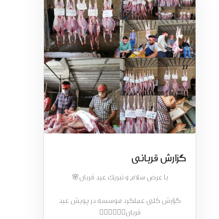
گزارش قربانی
با عرض سلام و تبریک عید قربان🌸
گزارش کلی عملکرد موسسه در پویش عید
قربان👇🏻👇🏻👇🏻