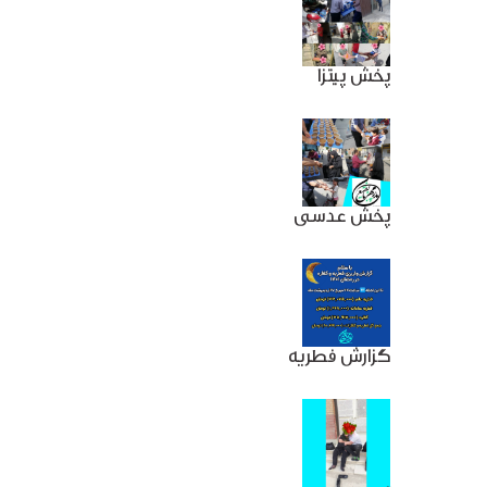
پخش پیتزا
پخش عدسی
گزارش فطریه