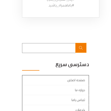
#باماهمراه_باشید
دسترسی سریع
صفحه اصلی
درباره ما
تماس باما
خدمات