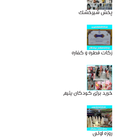
پخش شیرخشک
زکات فطره و کفاره
خرید برای کودکان یتیم
روزه اولی