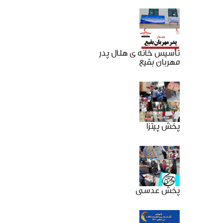
تأسیس خانه ی هلال پدر
مهربان بقیع
پخش پیتزا
پخش عدسی