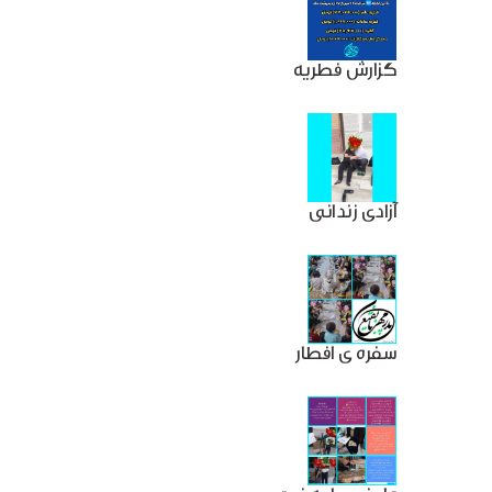
گزارش فطریه
آزادی زندانی
سفره ی افطار