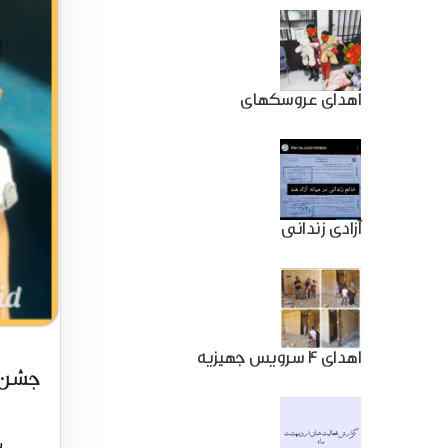
اهدای عروسکهای
آزادی زندانی
اهدای 4 سرویس جهیزیه
جشن م
ش