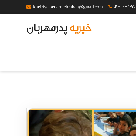
kheiriye.pedarmehraban@gmail.com
02136235350
خیریه
پدرمهربان