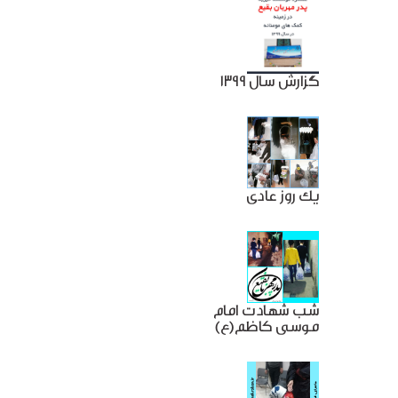
گزارش سال 1399
یک روز عادی
شب شهادت امام
موسی کاظم(ع)