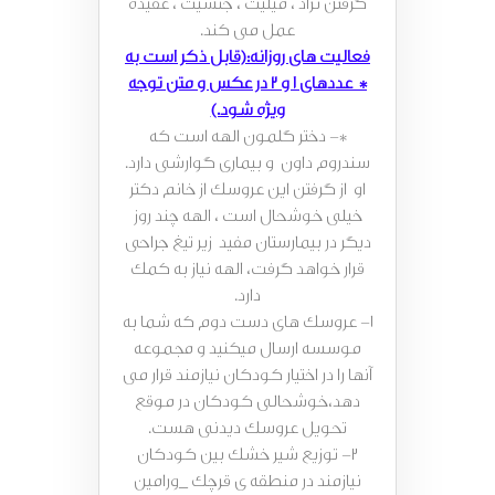
گرفتن نژاد ، میلیت ، جنسیت ، عقیده
عمل می کند.
فعالیت های روزانه:(قابل ذکر است به
* عددهای 1 و 2 در عکس و متن توجه
ویژه شود.)
*- دختر گلمون الهه است که
سندروم داون و بیماری گوارشی دارد.
او از گرفتن این عروسک از خانم دکتر
خیلی خوشحال است ، الهه چند روز
دیگر در بیمارستان مفید زیر تیغ جراحی
قرار خواهد گرفت، الهه نیاز به کمک
دارد.
1- عروسک های دست دوم که شما به
موسسه ارسال میکنید و مجموعه
آنها را در اختیار کودکان نیازمند قرار می
دهد،خوشحالی کودکان در موقع
تحویل عروسک دیدنی هست.
2- توزیع شیر خشک بین کودکان
نیازمند در منطقه ی قرچک _ورامین