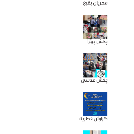
مهربان بقیع
پخش پیتزا
پخش عدسی
گزارش فطریه