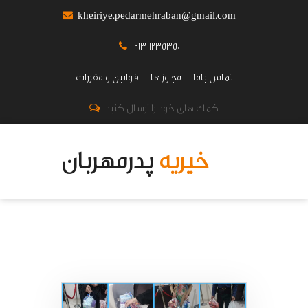
kheiriye.pedarmehraban@gmail.com
02136235350
تماس باما
مجوز ها
قوانین و مقررات
کمک های خود را ارسال کنید
خیریه
پدرمهربان