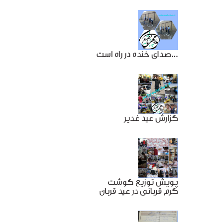
صدای خنده در راه است...
گزارش عید غدیر
پویش توزیع گوشت
گرم قربانی در عید قربان