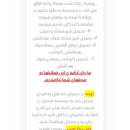
_پیشوا _پاکدشت. هرماه یکبار اتفاق
می افتد در موسسه به طور عظیم و
روزانه با توجه به نیازهای هرروزه
مراجعه کنندگان تقدیم میشود.
3- تحویل شیر خشک و سیب
4- تحویل شیر خشک مواد، بهداشتی
5- تحویل لوازم التحریر_ بسته مواد
بهداشتی_گوشت
6- تحویل گوشت_بسته ی مواد
بهداشتی
ما برای ادامه ی این فعالیتها به
محبتهای شما نیازمندیم.
توجه:
در صورتی که مایل به اهدای
وسایل خود به موسسه هستید در
قسمت اهدای کمک های غیر نقدی
اطلاعات تکمیلی را کامل کنید تا با شما
برای بردن وسایل هماهنگ شود.
قابل ذکر است
در صورت واریزی،