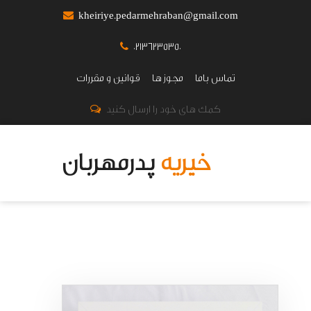
kheiriye.pedarmehraban@gmail.com
02136235350
تماس باما
مجوز ها
قوانین و مقررات
کمک های خود را ارسال کنید
خیریه
پدرمهربان