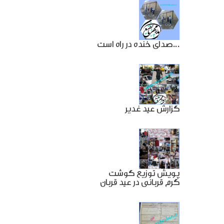
صدای خنده در راه است...
گزارش عید غدیر
پویش توزیع گوشت
گرم قربانی در عید قربان