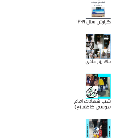
گزارش سال 1399
یک روز عادی
شب شهادت امام
موسی کاظم(ع)