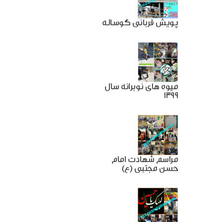
پویش قربانی گوساله
میوه های نوبرانه سال
1399
مراسم شهادت امام
حسن مجتبی (ع)