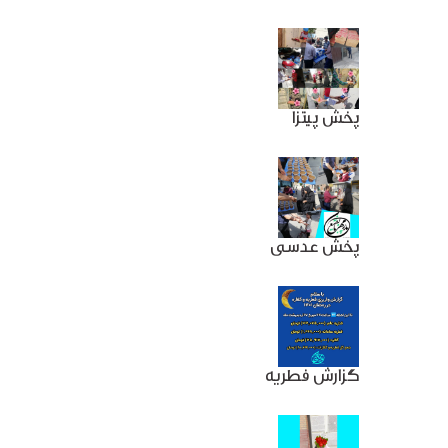
پخش پیتزا
پخش عدسی
گزارش فطریه