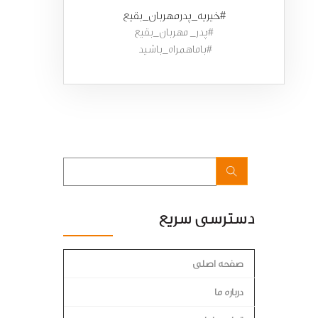
#خیریه_پدرمهربان_بقیع
#پدر_ مهربان_بقیع
#باماهمراه_باشید
دسترسی سریع
صفحه اصلی
درباره ما