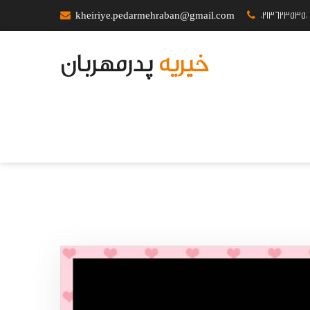
kheiriye.pedarmehraban@gmail.com
02136235350
خیریه
پدرمهربان