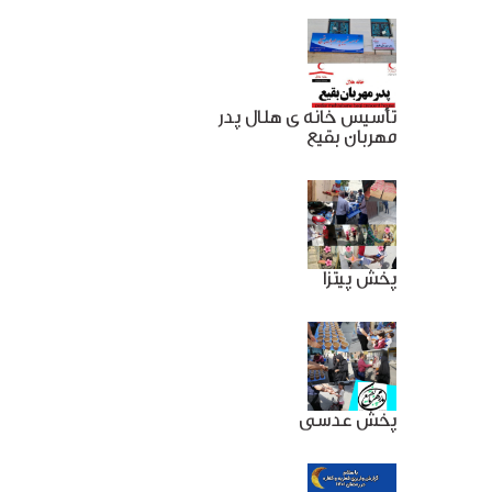
تأسیس خانه ی هلال پدر
مهربان بقیع
پخش پیتزا
پخش عدسی