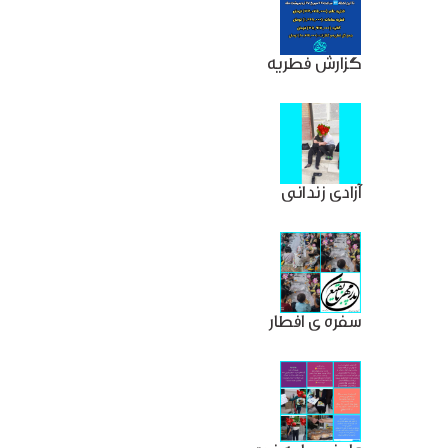
گزارش فطریه
آزادی زندانی
سفره ی افطار