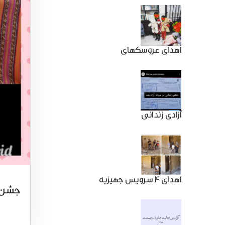
اهدای عروسکهای
آزادی زندانی
اهدای 4 سرویس جهیزیه
جشن 