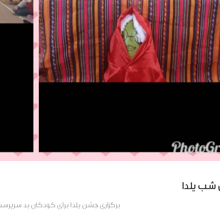
شب یلدا
برگزاری جشن یلدا برای کودکان بد سرپر