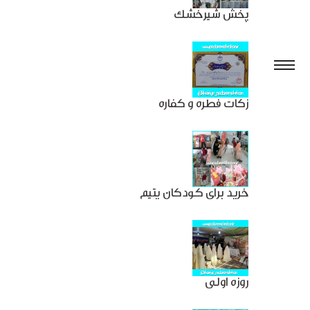
پخش شیرخشک
زکات فطره و کفاره
خرید برای کودکان یتیم
روزه اولی