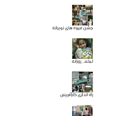
جشن میوه های نوبرانه
لبخند_روزانه
راه اندازی کارآفرینی