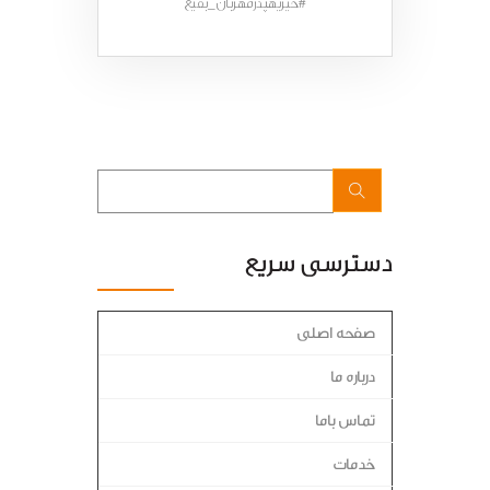
#خیریهپدرمهربان_بقیع
دسترسی سریع
صفحه اصلی
درباره ما
تماس باما
خدمات