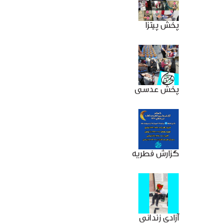
پخش پیتزا
پخش عدسی
گزارش فطریه
آزادی زندانی