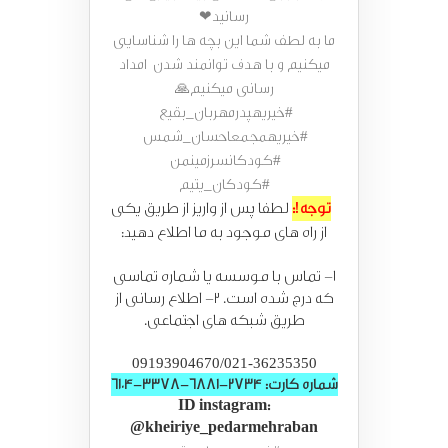
رسانید❤
ما به لطف شما این بچه ها را شناسایی
میکنیم و با هدف توانمند شدن امداد
رسانی میکنیم🙏
#خیریهپدرمهربان_بقیع
#خیریهمجمعاحسان_شمس
#کودکانسرزمینمن
#کودکان_یتیم
توجه!:
لطفا پس از واریز از طریق یکی
از راه های موجود به ما اطلاع دهید:
1- تماس با موسسه یا شماره تماسی
که درج شده است. 2- اطلاع رسانی از
طریق شبکه های اجتماعی.
09193904670/021-36235350
شماره کارت: 2734-6881-3378-6104
ID instagram:
@kheiriye_pedarmehraban