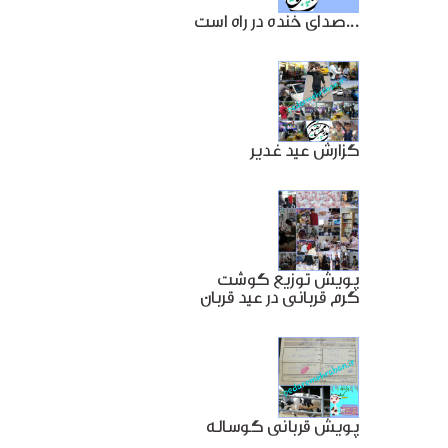
صدای خنده در راه است...
گزارش عید غدیر
پویش توزیع گوشت
گرم قربانی در عید قربان
پویش قربانی گوساله