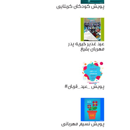
پویش کودکان کربلایی
عید غدیر خیریه پدر
مهربان بقیع
#پویش _عید_قربان
پویش نسیم مهربانی