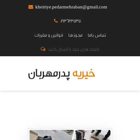
kheiriye.pedarmehraban@gmail.com
02136235350
تماس باما
مجوز ها
قوانین و مقررات
کمک های خود را ارسال کنید
خیریه
پدرمهربان