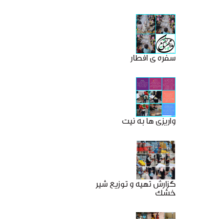
سفره ی افطار
واریزی ها به نیت
گزارش تهیه و توزیع شیر
خشک