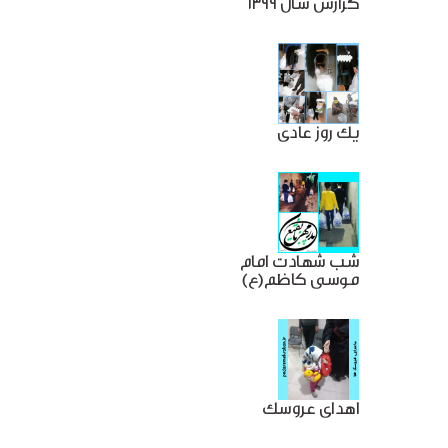
گزارش سال 1399
یک روز عادی
شب شهادت امام
موسی کاظم(ع)
اهدای عروسک